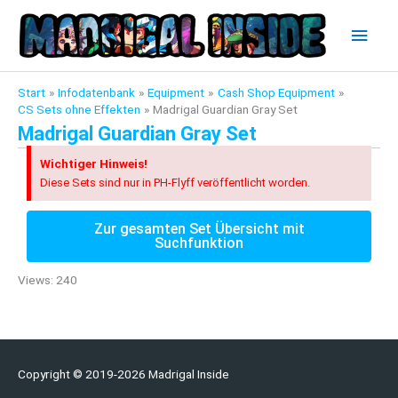
Zum
Hau
Inhalt
springen
Start
Infodatenbank
Equipment
Cash Shop Equipment
CS Sets ohne Effekten
Madrigal Guardian Gray Set
Madrigal Guardian Gray Set
Wichtiger Hinweis!
Diese Sets sind nur in PH-Flyff veröffentlicht worden.
Zur gesamten Set Übersicht mit
Suchfunktion
Views: 240
Copyright © 2019-2026
Madrigal Inside