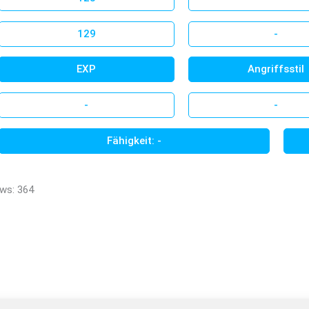
129
-
EXP
Angriffsstil
-
-
Fähigkeit: -
ws: 364