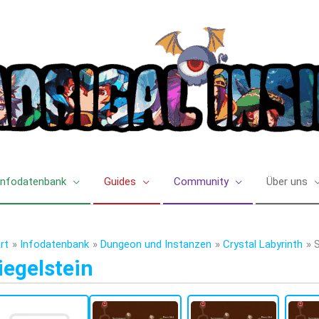
Infodatenbank
Guides
Community
Über uns
rt
Infodatenbank
Dungeon und Instanzen
Crystal Labyrinth
S
iegelstein