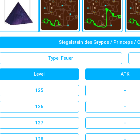
Siegelstein des Grypos / Princeps / 
Type: Feuer
Level
ATK
125
-
126
-
127
-
128
-