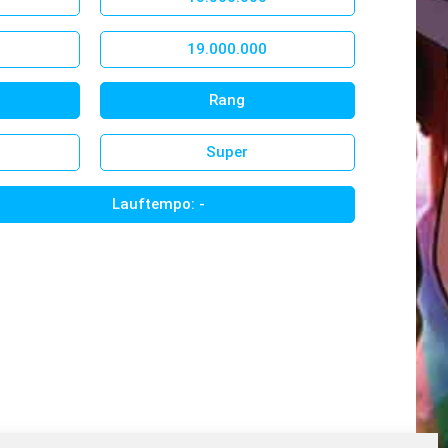
19.000.000
Rang
Super
Lauftempo: -