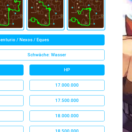
Centurio / Nexos / Eques
Schwäche:
Wasser
HP
17.000.000
17.500.000
18.000.000
18.500.000