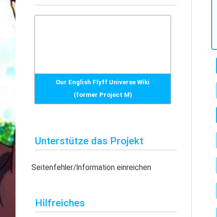
h
e
n
n
a
c
Our English Flyff Universe Wiki
h
(former Project M)
:
Unterstütze das Projekt
Seitenfehler/Information einreichen
Hilfreiches