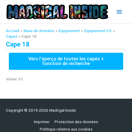
Aller
Men
au
contenu
princ
Accueil
Base de données
Equipement
Equipement CS
Capes
Cape 18
Cape 18
Vers l'aperçu de toutes les capes +
fonction de recherche
Views: 61
Copyright © 2019-2026
Madrigal Inside
Imprimer
Protection des données
Politique relative aux cookies