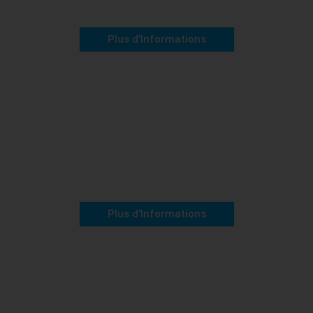
Plus d'Informations
Niveau 62 à 120
Désiréa
Plus d'Informations
Niveau 65 à 80
Désiréa M