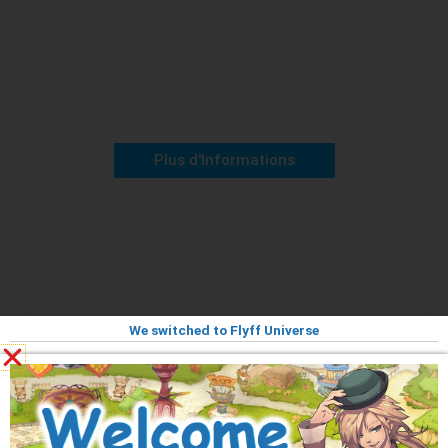
Niveau 75 à 85
Forêt enchantée d'Euphrasia
Plus d'Informations
Niveau 75 à 85
Herneos
We switched to Flyff Universe
Plus d'Informations