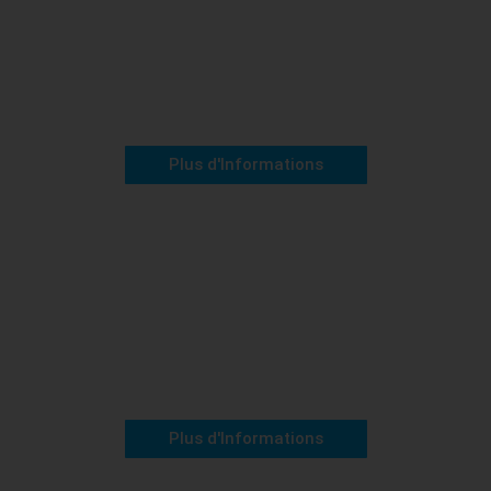
Le grand Syred
Plus d'Informations
Niveau 20 et 25
Krren Dacid
Plus d'Informations