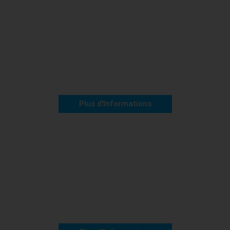
Niveau 30 et 35
Moot Arvan
Plus d'Informations
Niveau 55, 63 et 45
Temple d'Ivilis