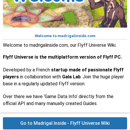
Niveau 90 à 101
Abysses d'Herneos
Welcome to madrigalinside.com
Welcome to madrigalinside.com, our Flyff Universe Wiki.
Flyff Universe
is the multiplatform version of Flyff PC.
Plus d'Informations
Developed by a French
startup made of passionate Flyff
players
in collaboration with
Gala Lab
. Join the huge player
Niveau 90 à 101
base in a regularly updated Flyff version.
USS Celestia
Over there we have ‘Game Data Info’ directly from the
official API and many manually created Guides.
Go to Madrigal Inside - Flyff Universe Wiki