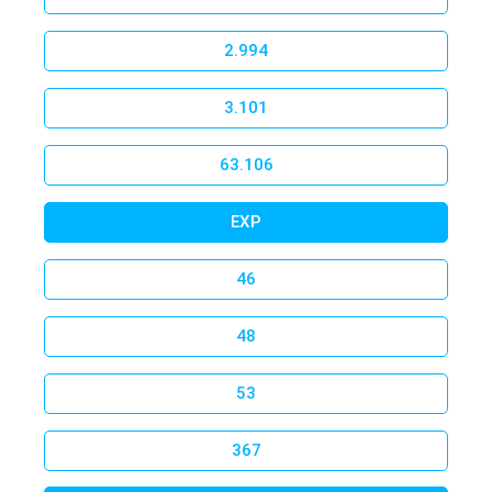
Developed by a French
startup made of passionate Flyff
2.994
players
in collaboration with
Gala Lab
. Join the huge player
base in a regularly updated Flyff version.
3.101
Over there we have ‘Game Data Info’ directly from the
official API and many manually created Guides.
63.106
EXP
Go to Madrigal Inside - Flyff Universe Wiki
46
48
53
367