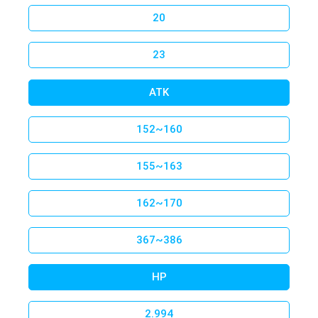
20
23
We switched to Flyff Universe
ATK
152~160
155~163
162~170
367~386
Welcome to madrigalinside.com
HP
Welcome to madrigalinside.com, our Flyff Universe Wiki.
Flyff Universe
is the multiplatform version of Flyff PC.
2.994