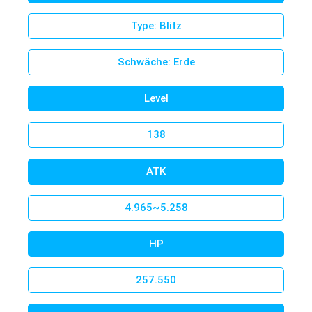
Type: Blitz
Schwäche: Erde
Level
We switched to Flyff Universe
138
ATK
4.965~5.258
HP
257.550
Welcome to madrigalinside.com