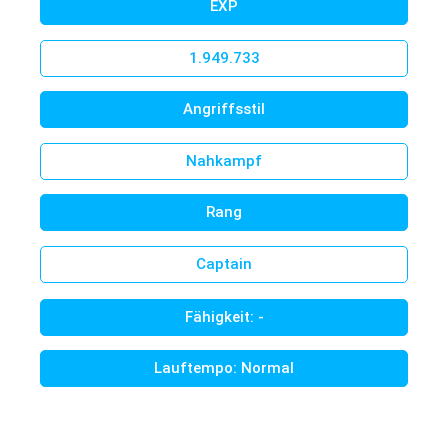
EXP
Welcome to madrigalinside.com, our Flyff Universe Wiki.
Flyff Universe
is the multiplatform version of Flyff PC.
1.949.733
Developed by a French
startup made of passionate Flyff
Angriffsstil
players
in collaboration with
Gala Lab
. Join the huge player
base in a regularly updated Flyff version.
Nahkampf
Over there we have ‘Game Data Info’ directly from the
Rang
official API and many manually created Guides.
Captain
Go to Madrigal Inside - Flyff Universe Wiki
Fähigkeit: -
Lauftempo: Normal