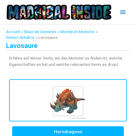
Aller
Men
au
contenu
princ
Accueil
Base de données
Monde et Monstre
Désert Arhak’is
Lavosaure
Lavosaure
Erfahre auf dieser Seite, wo das Monster zu finden ist, welche
Eigenschaften es hat und welche relevanten Items es dropt.
Horndragoon