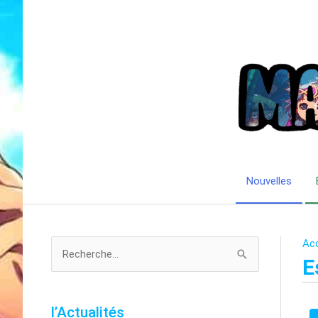
Aller
au
contenu
Nouvelles
Acc
R
E
e
c
l’Actualités