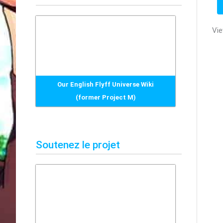
h
e
Vie
r
c
h
e
Our English Flyff Universe Wiki
r
(former Project M)
:
Soutenez le projet