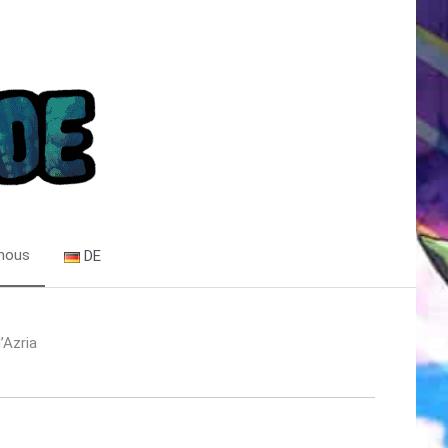
 nous
DE
d’Azria