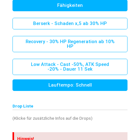
Fähigkeiten
Berserk - Schaden x,5 ab 30% HP
We switched to Flyff Universe
Recovery - 30% HP Regeneration ab 10%
HP
Low Attack - Cast -50%, ATK Speed
-20% - Dauer 11 Sek
Lauftempo: Schnell
Drop Liste
Welcome to madrigalinside.com
(Klicke für zusätzliche Infos auf die Drops)
Welcome to madrigalinside.com, our Flyff Universe Wiki.
Flyff Universe
is the multiplatform version of Flyff PC.
Hinweis!