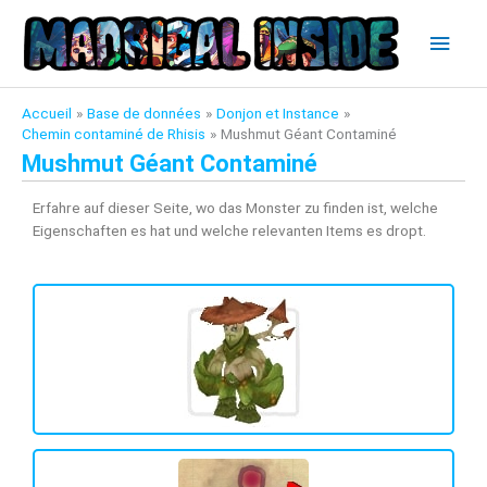
Aller
Men
au
contenu
princ
Accueil
Base de données
Donjon et Instance
Chemin contaminé de Rhisis
Mushmut Géant Contaminé
Mushmut Géant Contaminé
Erfahre auf dieser Seite, wo das Monster zu finden ist, welche
Eigenschaften es hat und welche relevanten Items es dropt.