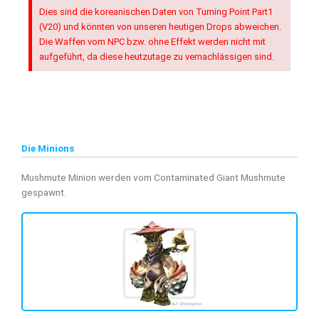
Dies sind die koreanischen Daten von Turning Point Part1
Developed by a French
startup made of passionate Flyff
(V20) und könnten von unseren heutigen Drops abweichen.
players
in collaboration with
Gala Lab
. Join the huge player
Die Waffen vom NPC bzw. ohne Effekt werden nicht mit
base in a regularly updated Flyff version.
aufgeführt, da diese heutzutage zu vernachlässigen sind.
Over there we have ‘Game Data Info’ directly from the
official API and many manually created Guides.
Die Minions
Go to Madrigal Inside - Flyff Universe Wiki
Mushmute Minion werden vom Contaminated Giant Mushmute
gespawnt.